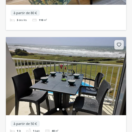
à partir de 80 €
3
des lits
110
m²
à partir de 50 €
1
lit
1
bain
40
m²