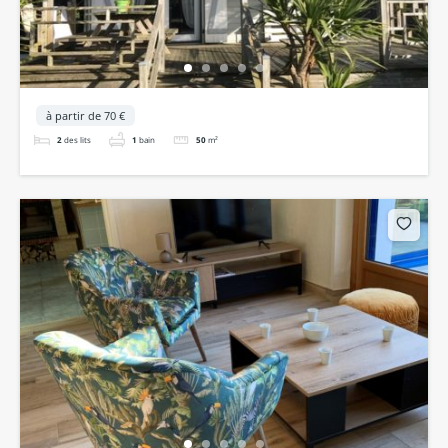
à partir de 70 €
2
des lits
1
bain
50
m²