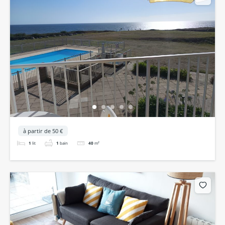
à partir de 50 €
1
lit
1
bain
40
m²