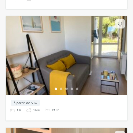
à partir de 50 €
1
lit
1
bain
25
m²