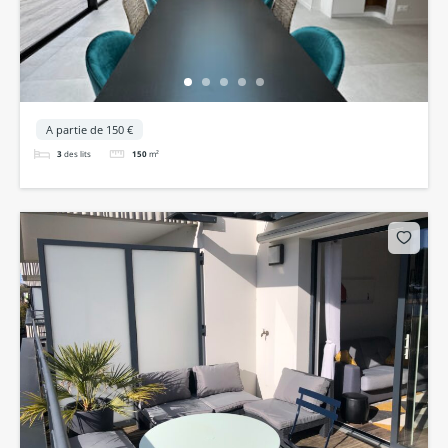
A partie de 150 €
3
des lits
150
m²