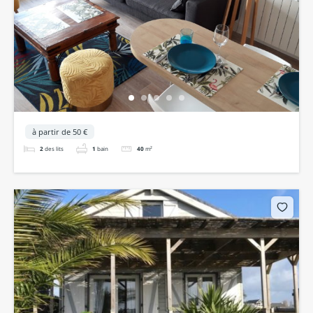
à partir de 50 €
2
des lits
1
bain
40
m²