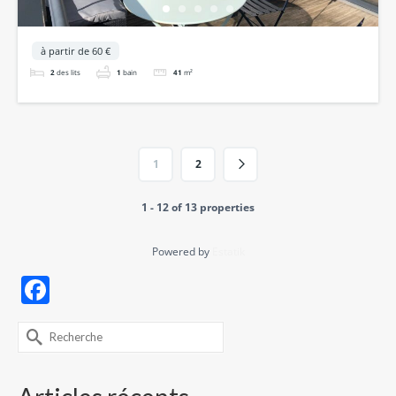
à partir de 60 €
2
des lits
1
bain
41
m²
1
2
1 - 12 of 13 properties
Powered by
Estatik
Facebook
Rechercher :