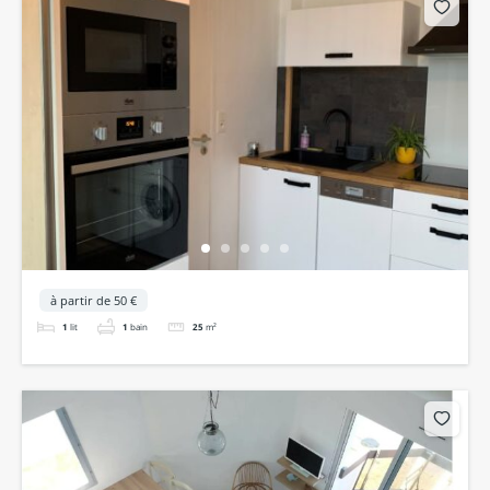
à partir de 50 €
1
lit
1
bain
25
m²