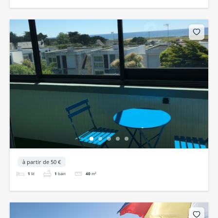
à partir de 50 €
1
lit
1
bain
40
m²