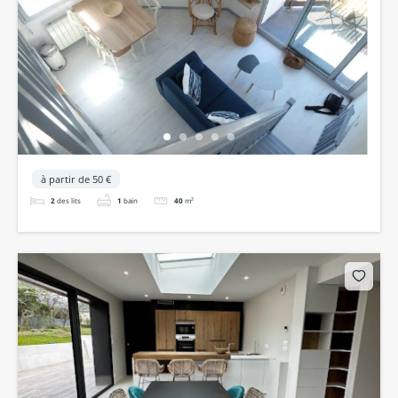
à partir de 50 €
2
des lits
1
bain
40
m²