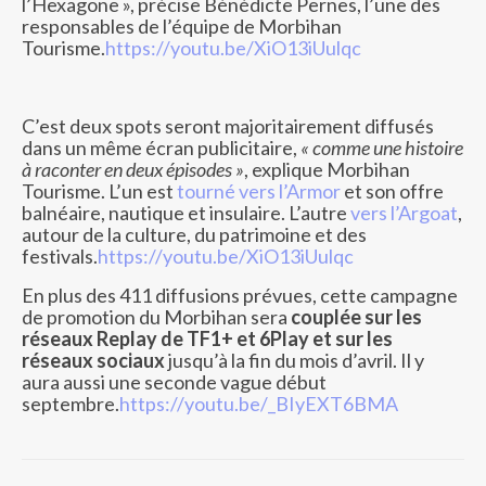
l’Hexagone », précise Bénédicte Pernes, l’une des
responsables de l’équipe de Morbihan
Tourisme.
https://youtu.be/XiO13iUulqc
C’est deux spots seront majoritairement diffusés
dans un même écran publicitaire,
« comme une histoire
à raconter en deux épisodes »
, explique Morbihan
Tourisme. L’un est
tourné vers l’Armor
et son offre
balnéaire, nautique et insulaire. L’autre
vers l’Argoat
,
autour de la culture, du patrimoine et des
festivals.
https://youtu.be/XiO13iUulqc
En plus des 411 diffusions prévues, cette campagne
de promotion du Morbihan sera
couplée sur les
réseaux Replay de TF1+ et 6Play et sur les
réseaux sociaux
jusqu’à la fin du mois d’avril. Il y
aura aussi une seconde vague début
septembre.
https://youtu.be/_BIyEXT6BMA